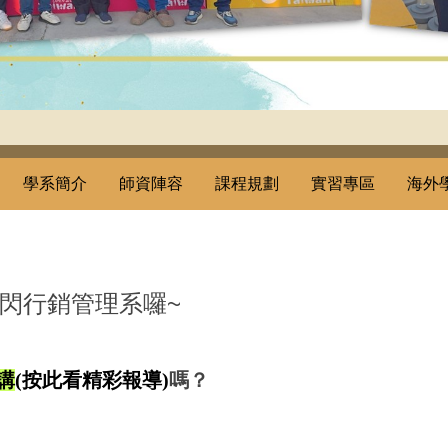
學系簡介
師資陣容
課程規劃
實習專區
海外
閃行銷管理系囉~
演講
(按此看精彩報導)
嗎？